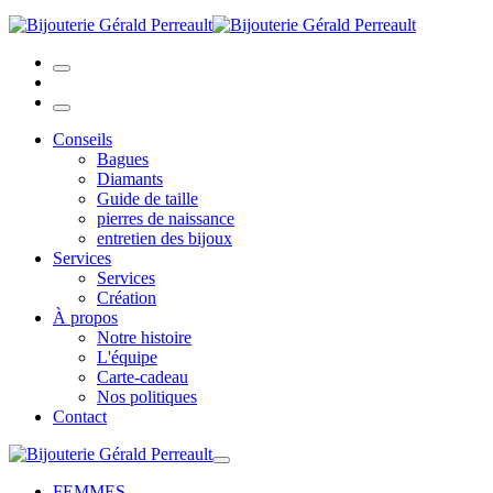
Conseils
Bagues
Diamants
Guide de taille
pierres de naissance
entretien des bijoux
Services
Services
Création
À propos
Notre histoire
L'équipe
Carte-cadeau
Nos politiques
Contact
FEMMES