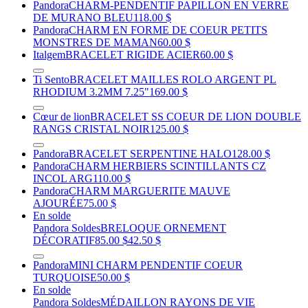
Pandora
CHARM-PENDENTIF PAPILLON EN VERRE
DE MURANO BLEU
118.00 $
Pandora
CHARM EN FORME DE COEUR PETITS
MONSTRES DE MAMAN
60.00 $
Italgem
BRACELET RIGIDE ACIER
60.00 $
Ti Sento
BRACELET MAILLES ROLO ARGENT PL
RHODIUM 3.2MM 7.25"
169.00 $
Cœur de lion
BRACELET SS COEUR DE LION DOUBLE
RANGS CRISTAL NOIR
125.00 $
Pandora
BRACELET SERPENTINE HALO
128.00 $
Pandora
CHARM HERBIERS SCINTILLANTS CZ
INCOL ARG
110.00 $
Pandora
CHARM MARGUERITE MAUVE
AJOURÉE
75.00 $
En solde
Pandora Soldes
BRELOQUE ORNEMENT
DÉCORATIF
85.00 $
42.50 $
Pandora
MINI CHARM PENDENTIF COEUR
TURQUOISE
50.00 $
En solde
Pandora Soldes
MÉDAILLON RAYONS DE VIE