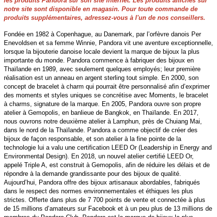
les produits Pandora sur son site internet. Les produits affichés sur
notre site sont disponible en magasin. Pour toute commande de
produits supplémentaires, adressez-vous à l'un de nos conseillers.
Fondée en 1982 à Copenhague, au Danemark, par l’orfèvre danois Per
Enevoldsen et sa femme Winnie, Pandora vit une aventure exceptionnelle,
lorsque la bijouterie danoise locale devient la marque de bijoux la plus
importante du monde. Pandora commence à fabriquer des bijoux en
Thaïlande en 1989, avec seulement quelques employés; leur première
réalisation est un anneau en argent sterling tout simple. En 2000, son
concept de bracelet à charm qui pourrait être personnalisé afin d’exprimer
des moments et styles uniques se concrétise avec Moments, le bracelet
à charms, signature de la marque. En 2005, Pandora ouvre son propre
atelier à Gemopolis, en banlieue de Bangkok, en Thaïlande. En 2017,
nous ouvrons notre deuxième atelier à Lamphun, près de Chuiang Mai,
dans le nord de la Thaïlande. Pandora a comme objectif de créer des
bijoux de façon responsable, et son atelier à la fine pointe de la
technologie lui a valu une certification LEED Or (Leadership in Energy and
Environmental Design). En 2018, un nouvel atelier certifié LEED Or,
appelé Triple A, est construit à Gemopolis, afin de réduire les délais et de
répondre à la demande grandissante pour des bijoux de qualité.
Aujourd’hui, Pandora offre des bijoux artisanaux abordables, fabriqués
dans le respect des normes environnementales et éthiques les plus
strictes. Offerte dans plus de 7 700 points de vente et connectée à plus
de 15 millions d’amateurs sur Facebook et à un peu plus de 13 millions de