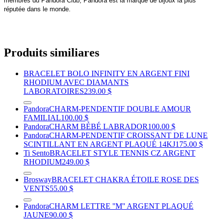
membres du Pandora Club, Pandora est la marque de bijoux la plus
réputée dans le monde.
Produits similiares
BRACELET BOLO INFINITY EN ARGENT FINI
RHODIUM AVEC DIAMANTS
LABORATOIRES
239.00 $
Pandora
CHARM-PENDENTIF DOUBLE AMOUR
FAMILIAL
100.00 $
Pandora
CHARM BÉBÉ LABRADOR
100.00 $
Pandora
CHARM-PENDENTIF CROISSANT DE LUNE
SCINTILLANT EN ARGENT PLAQUÉ 14KJ
175.00 $
Ti Sento
BRACELET STYLE TENNIS CZ ARGENT
RHODIUM
249.00 $
Brosway
BRACELET CHAKRA ÉTOILE ROSE DES
VENTS
55.00 $
Pandora
CHARM LETTRE ''M'' ARGENT PLAQUÉ
JAUNE
90.00 $