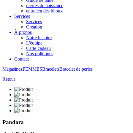
Guide de taille
pierres de naissance
entretien des bijoux
Services
Services
Création
À propos
Notre histoire
L'équipe
Carte-cadeau
Nos politiques
Contact
Magasinez
FEMMES
Bracelets
Bracelet de perles
Retour
Pandora