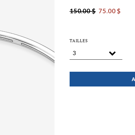
150.00 $
75.00 $
TAILLES
A