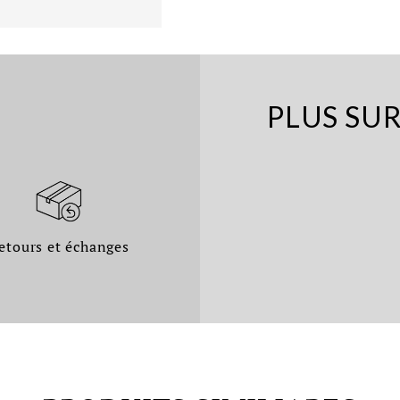
PLUS SU
etours et échanges