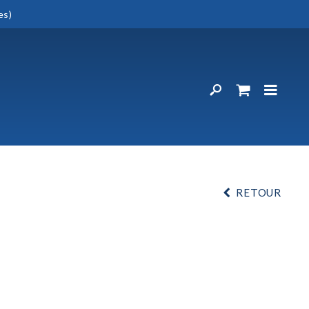
es)
RETOUR
S