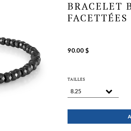
BRACELET B
FACETTÉES 
90.00 $
TAILLES
A