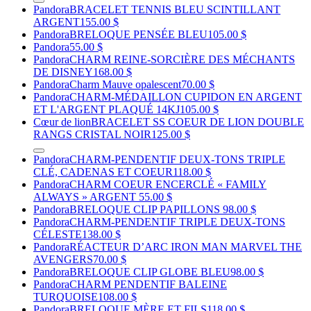
Pandora
BRACELET TENNIS BLEU SCINTILLANT
ARGENT
155.00 $
Pandora
BRELOQUE PENSÉE BLEU
105.00 $
Pandora
55.00 $
Pandora
CHARM REINE-SORCIÈRE DES MÉCHANTS
DE DISNEY
168.00 $
Pandora
Charm Mauve opalescent
70.00 $
Pandora
CHARM-MÉDAILLON CUPIDON EN ARGENT
ET L'ARGENT PLAQUÉ 14KJ
105.00 $
Cœur de lion
BRACELET SS COEUR DE LION DOUBLE
RANGS CRISTAL NOIR
125.00 $
Pandora
CHARM-PENDENTIF DEUX-TONS TRIPLE
CLÉ, CADENAS ET COEUR
118.00 $
Pandora
CHARM COEUR ENCERCLÉ « FAMILY
ALWAYS » ARGENT
55.00 $
Pandora
BRELOQUE CLIP PAPILLONS
98.00 $
Pandora
CHARM-PENDENTIF TRIPLE DEUX-TONS
CÉLESTE
138.00 $
Pandora
RÉACTEUR D’ARC IRON MAN MARVEL THE
AVENGERS
70.00 $
Pandora
BRELOQUE CLIP GLOBE BLEU
98.00 $
Pandora
CHARM PENDENTIF BALEINE
TURQUOISE
108.00 $
Pandora
BRELOQUE MÈRE ET FILS
118.00 $