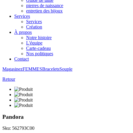
Guide de taille
pierres de naissance
entretien des bijoux
Services
Services
Création
À propos
Notre histoire
L'équipe
Carte-cadeau
Nos politiques
Contact
Magasinez
FEMMES
Bracelets
Souple
Retour
Pandora
Sku: 562793C00