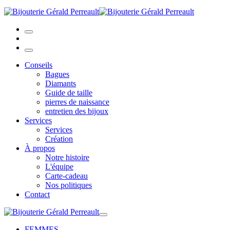
Conseils
Bagues
Diamants
Guide de taille
pierres de naissance
entretien des bijoux
Services
Services
Création
À propos
Notre histoire
L'équipe
Carte-cadeau
Nos politiques
Contact
FEMMES