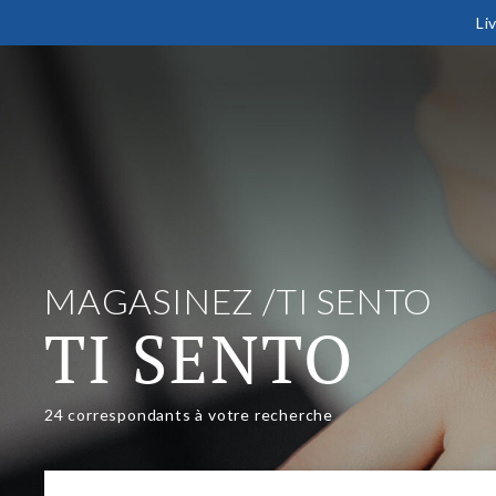
Li
MAGASINEZ
TI SENTO
TI SENTO
24
correspondants à votre recherche