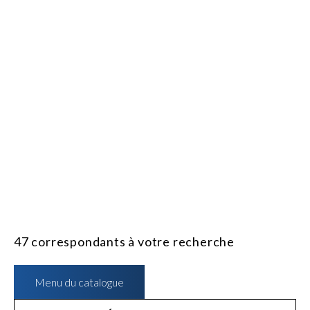
FEMMES
HOMMES
SOLDES
MARQ
C
MAGASINEZ
DELMAR
DELMAR
47
correspondants à votre recherche
Menu du catalogue