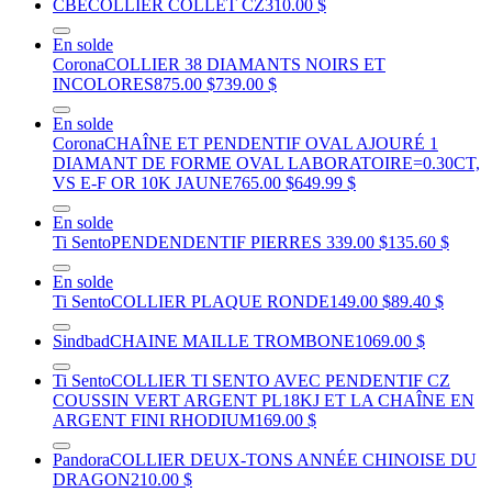
CBE
COLLIER COLLET CZ
310.00 $
En solde
Corona
COLLIER 38 DIAMANTS NOIRS ET
INCOLORES
875.00 $
739.00 $
En solde
Corona
CHAÎNE ET PENDENTIF OVAL AJOURÉ 1
DIAMANT DE FORME OVAL LABORATOIRE=0.30CT,
VS E-F OR 10K JAUNE
765.00 $
649.99 $
En solde
Ti Sento
PENDENDENTIF PIERRES
339.00 $
135.60 $
En solde
Ti Sento
COLLIER PLAQUE RONDE
149.00 $
89.40 $
Sindbad
CHAINE MAILLE TROMBONE
1069.00 $
Ti Sento
COLLIER TI SENTO AVEC PENDENTIF CZ
COUSSIN VERT ARGENT PL18KJ ET LA CHAÎNE EN
ARGENT FINI RHODIUM
169.00 $
Pandora
COLLIER DEUX-TONS ANNÉE CHINOISE DU
DRAGON
210.00 $