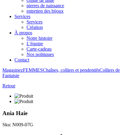
Guide de taille
pierres de naissance
entretien des bijoux
Services
Services
Création
À propos
Notre histoire
L'équipe
Carte-cadeau
Nos politiques
Contact
Magasinez
FEMMES
Chaînes, colliers et pendentifs
Colliers de
Fantaisie
Retour
Ania Haie
Sku: N009-07G