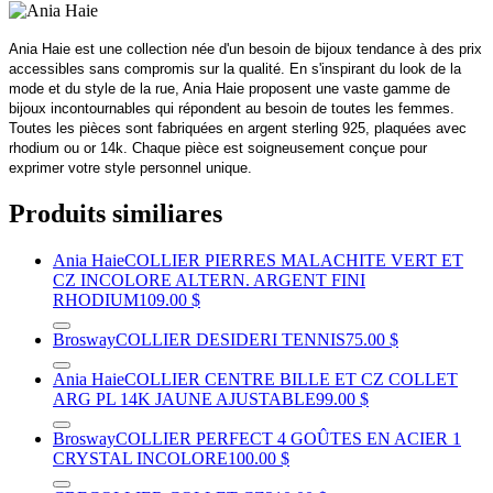
Ania Haie est une collection née d'un besoin de bijoux tendance à des prix
accessibles sans compromis sur la qualité. En s'inspirant du look de la
mode et du style de la rue, Ania Haie proposent une vaste gamme de
bijoux incontournables qui répondent au besoin de toutes les femmes.
Toutes les pièces sont fabriquées en argent sterling 925, plaquées avec
rhodium ou or 14k. Chaque pièce est soigneusement conçue pour
exprimer votre style personnel unique.
Produits similiares
Ania Haie
COLLIER PIERRES MALACHITE VERT ET
CZ INCOLORE ALTERN. ARGENT FINI
RHODIUM
109.00 $
Brosway
COLLIER DESIDERI TENNIS
75.00 $
Ania Haie
COLLIER CENTRE BILLE ET CZ COLLET
ARG PL 14K JAUNE AJUSTABLE
99.00 $
Brosway
COLLIER PERFECT 4 GOÛTES EN ACIER 1
CRYSTAL INCOLORE
100.00 $