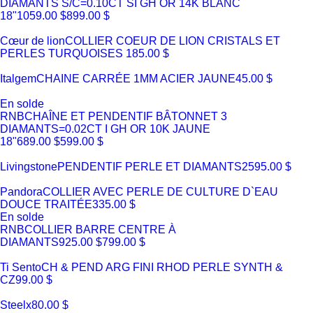
DIAMANTS S/C=0.10CT SI GH OR 14K BLANC
18"
1059.00 $
899.00 $
Cœur de lion
COLLIER COEUR DE LION CRISTALS ET
PERLES TURQUOISES
185.00 $
Italgem
CHAINE CARRÉE 1MM ACIER JAUNE
45.00 $
En solde
RNB
CHAÎNE ET PENDENTIF BÂTONNET 3
DIAMANTS=0.02CT I GH OR 10K JAUNE
18"
689.00 $
599.00 $
Livingstone
PENDENTIF PERLE ET DIAMANTS
2595.00 $
Pandora
COLLIER AVEC PERLE DE CULTURE D`EAU
DOUCE TRAITÉE
335.00 $
En solde
RNB
COLLIER BARRE CENTRE À
DIAMANTS
925.00 $
799.00 $
Ti Sento
CH & PEND ARG FINI RHOD PERLE SYNTH &
CZ
99.00 $
Steelx
80.00 $