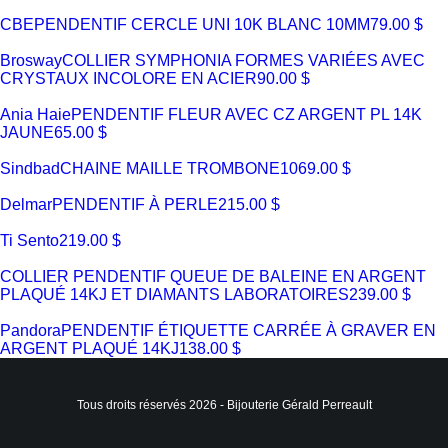
CBE
PENDENTIF CERCLE UNI 10K BLANC 10MM
79.00 $
Brosway
COLLIER SYMPHONIA FORMES VARIÉES AVEC
CRYSTAUX INCOLORE EN ACIER
90.00 $
Ania Haie
PENDENTIF FLEUR AVEC CZ ARGENT PL 14K
JAUNE
65.00 $
Sindbad
CHAINE MAILLE TROMBONE
1069.00 $
Delmar
PENDENTIF À PERLE
215.00 $
Ti Sento
219.00 $
COLLIER PENDENTIF QUEUE DE BALEINE EN ARGENT
PLAQUÉ 14KJ ET DIAMANTS LABORATOIRES
239.00 $
Pandora
PENDENTIF ÉTIQUETTE CARRÉE À GRAVER EN
ARGENT PLAQUÉ 14KJ
138.00 $
Tous droits réservés 2026 - Bijouterie Gérald Perreault