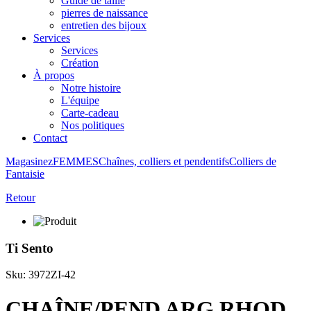
Guide de taille
pierres de naissance
entretien des bijoux
Services
Services
Création
À propos
Notre histoire
L'équipe
Carte-cadeau
Nos politiques
Contact
Magasinez
FEMMES
Chaînes, colliers et pendentifs
Colliers de
Fantaisie
Retour
Ti Sento
Sku: 3972ZI-42
CHAÎNE/PEND ARG RHOD