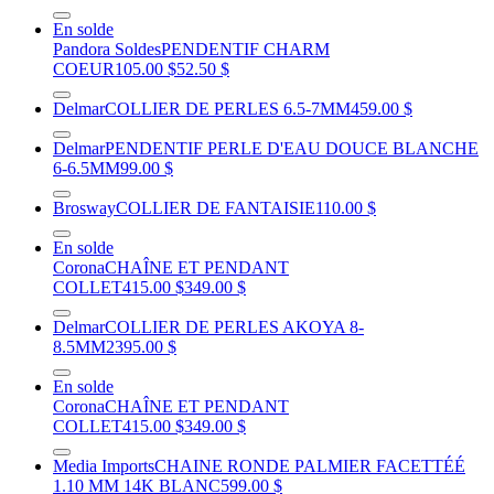
En solde
Pandora Soldes
PENDENTIF CHARM
COEUR
105.00 $
52.50 $
Delmar
COLLIER DE PERLES 6.5-7MM
459.00 $
Delmar
PENDENTIF PERLE D'EAU DOUCE BLANCHE
6-6.5MM
99.00 $
Brosway
COLLIER DE FANTAISIE
110.00 $
En solde
Corona
CHAÎNE ET PENDANT
COLLET
415.00 $
349.00 $
Delmar
COLLIER DE PERLES AKOYA 8-
8.5MM
2395.00 $
En solde
Corona
CHAÎNE ET PENDANT
COLLET
415.00 $
349.00 $
Media Imports
CHAINE RONDE PALMIER FACETTÉÉ
1.10 MM 14K BLANC
599.00 $