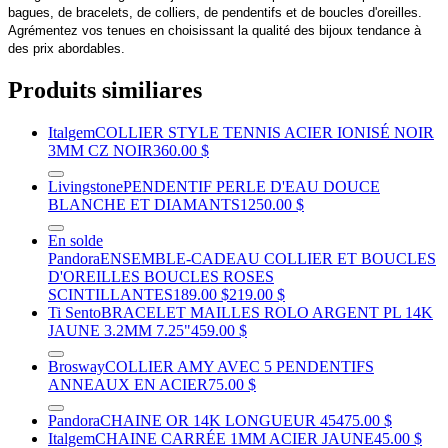
bagues, de bracelets, de colliers, de pendentifs et de boucles d'oreilles.
Agrémentez vos tenues en choisissant la qualité des bijoux tendance à
des prix abordables.
Produits similiares
Italgem
COLLIER STYLE TENNIS ACIER IONISÉ NOIR
3MM CZ NOIR
360.00 $
Livingstone
PENDENTIF PERLE D'EAU DOUCE
BLANCHE ET DIAMANTS
1250.00 $
En solde
Pandora
ENSEMBLE-CADEAU COLLIER ET BOUCLES
D'OREILLES BOUCLES ROSES
SCINTILLANTES
189.00 $
219.00 $
Ti Sento
BRACELET MAILLES ROLO ARGENT PL 14K
JAUNE 3.2MM 7.25"
459.00 $
Brosway
COLLIER AMY AVEC 5 PENDENTIFS
ANNEAUX EN ACIER
75.00 $
Pandora
CHAINE OR 14K LONGUEUR 45
475.00 $
Italgem
CHAINE CARRÉE 1MM ACIER JAUNE
45.00 $