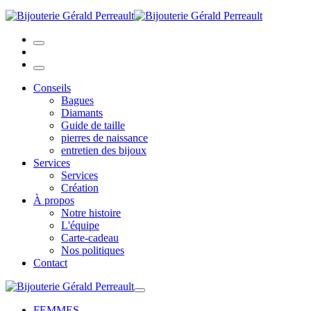
Conseils
Bagues
Diamants
Guide de taille
pierres de naissance
entretien des bijoux
Services
Services
Création
À propos
Notre histoire
L'équipe
Carte-cadeau
Nos politiques
Contact
FEMMES