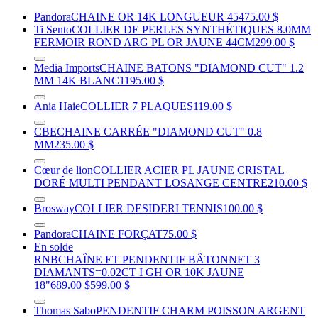
Pandora
CHAINE OR 14K LONGUEUR 45
475.00 $
Ti Sento
COLLIER DE PERLES SYNTHÉTIQUES 8.0MM
FERMOIR ROND ARG PL OR JAUNE 44CM
299.00 $
Media Imports
CHAINE BATONS "DIAMOND CUT" 1.2
MM 14K BLANC
1195.00 $
Ania Haie
COLLIER 7 PLAQUES
119.00 $
CBE
CHAINE CARRÉE "DIAMOND CUT" 0.8
MM
235.00 $
Cœur de lion
COLLIER ACIER PL JAUNE CRISTAL
DORÉ MULTI PENDANT LOSANGE CENTRE
210.00 $
Brosway
COLLIER DESIDERI TENNIS
100.00 $
Pandora
CHAINE FORÇAT
75.00 $
En solde
RNB
CHAÎNE ET PENDENTIF BÂTONNET 3
DIAMANTS=0.02CT I GH OR 10K JAUNE
18"
689.00 $
599.00 $
Thomas Sabo
PENDENTIF CHARM POISSON ARGENT