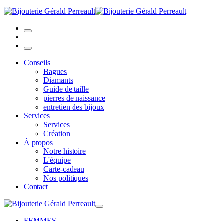
Conseils
Bagues
Diamants
Guide de taille
pierres de naissance
entretien des bijoux
Services
Services
Création
À propos
Notre histoire
L'équipe
Carte-cadeau
Nos politiques
Contact
FEMMES