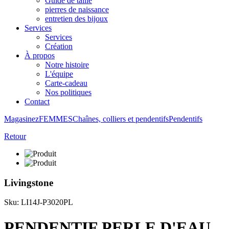
Guide de taille
pierres de naissance
entretien des bijoux
Services
Services
Création
À propos
Notre histoire
L'équipe
Carte-cadeau
Nos politiques
Contact
Magasinez
FEMMES
Chaînes, colliers et pendentifs
Pendentifs
Retour
Livingstone
Sku: LI14J-P3020PL
PENDENTIF PERLE D'EAU