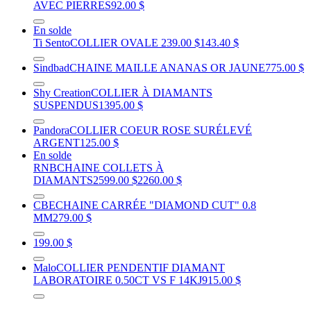
AVEC PIERRES
92.00 $
En solde
Ti Sento
COLLIER OVALE
239.00 $
143.40 $
Sindbad
CHAINE MAILLE ANANAS OR JAUNE
775.00 $
Shy Creation
COLLIER À DIAMANTS
SUSPENDUS
1395.00 $
Pandora
COLLIER COEUR ROSE SURÉLEVÉ
ARGENT
125.00 $
En solde
RNB
CHAINE COLLETS À
DIAMANTS
2599.00 $
2260.00 $
CBE
CHAINE CARRÉE "DIAMOND CUT" 0.8
MM
279.00 $
199.00 $
Malo
COLLIER PENDENTIF DIAMANT
LABORATOIRE 0.50CT VS F 14KJ
915.00 $