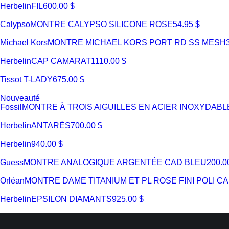
Herbelin
FIL
600.00 $
Calypso
MONTRE CALYPSO SILICONE ROSE
54.95 $
Michael Kors
MONTRE MICHAEL KORS PORT RD SS MESH
Herbelin
CAP CAMARAT
1110.00 $
Tissot
T-LADY
675.00 $
Nouveauté
Fossil
MONTRE À TROIS AIGUILLES EN ACIER INOXYDABL
Herbelin
ANTARÈS
700.00 $
Herbelin
940.00 $
Guess
MONTRE ANALOGIQUE ARGENTÉE CAD BLEU
200.0
Orléan
MONTRE DAME TITANIUM ET PL ROSE FINI POLI 
Herbelin
EPSILON DIAMANTS
925.00 $