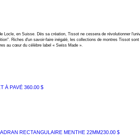
 de Locle, en Suisse. Dès sa création, Tissot ne cessera de révolutionner l'uni
n". Riches d'un savoir-faire inégalé, les collections de montres Tissot sont lu
ûres au cœur du célèbre label « Swiss Made ».
ET À PAVÉ
360.00 $
I CADRAN RECTANGULAIRE MENTHE 22MM
230.00 $