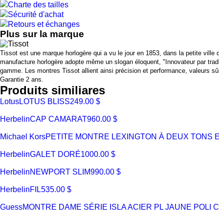
Charte des tailles
Sécurité d'achat
Retours et échanges
Plus sur la marque
Tissot est une marque horlogère qui a vu le jour en 1853, dans la petite ville
manufacture horlogère adopte même un slogan éloquent, "Innovateur par traditio
gamme. Les montres Tissot allient ainsi précision et performance, valeurs s
Garantie 2 ans.
Produits similiares
Lotus
LOTUS BLISS
249.00 $
Herbelin
CAP CAMARAT
960.00 $
Michael Kors
PETITE MONTRE LEXINGTON À DEUX TONS 
Herbelin
GALET DORÉ
1000.00 $
Herbelin
NEWPORT SLIM
990.00 $
Herbelin
FIL
535.00 $
Guess
MONTRE DAME SÉRIE ISLA ACIER PL JAUNE POL