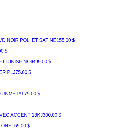
D NOIR POLI ET SATINÉ
155.00 $
00 $
T IONISÉ NOIR
99.00 $
ER PLJ
75.00 $
 GUNMETAL
75.00 $
AVEC ACCENT 18KJ
300.00 $
2TONS
165.00 $