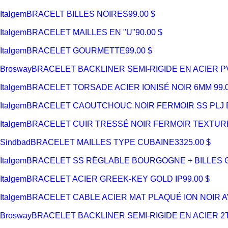
Italgem
BRACELT BILLES NOIRES
99.00 $
Italgem
BRACELET MAILLES EN "U"
90.00 $
Italgem
BRACELET GOURMETTE
99.00 $
Brosway
BRACELET BACKLINER SEMI-RIGIDE EN ACIER PV
Italgem
BRACELET TORSADE ACIER IONISÉ NOIR 6MM
99.
Italgem
BRACELET CAOUTCHOUC NOIR FERMOIR SS PLJ E
Italgem
BRACELET CUIR TRESSÉ NOIR FERMOIR TEXTUR
Sindbad
BRACELET MAILLES TYPE CUBAINE
3325.00 $
Italgem
BRACELET SS RÉGLABLE BOURGOGNE + BILLES
Italgem
BRACELET ACIER GREEK-KEY GOLD IP
99.00 $
Italgem
BRACELET CABLE ACIER MAT PLAQUÉ ION NOIR 
Brosway
BRACELET BACKLINER SEMI-RIGIDE EN ACIER 