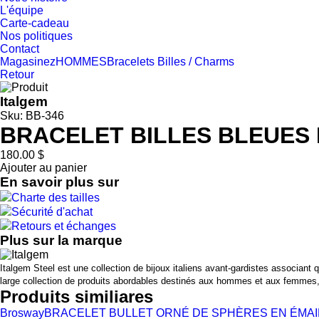
L'équipe
Carte-cadeau
Nos politiques
Contact
Magasinez
HOMMES
Bracelets
Billes / Charms
Retour
Italgem
Sku: BB-346
BRACELET BILLES BLEUES 
180.00 $
Ajouter au panier
En savoir plus sur
Charte des tailles
Sécurité d'achat
Retours et échanges
Plus sur la marque
Italgem Steel est une collection de bijoux italiens avant-gardistes associant
large collection de produits abordables destinés aux hommes et aux femmes, I
Produits similiares
Brosway
BRACELET BULLET ORNÉ DE SPHÈRES EN ÉMAIL