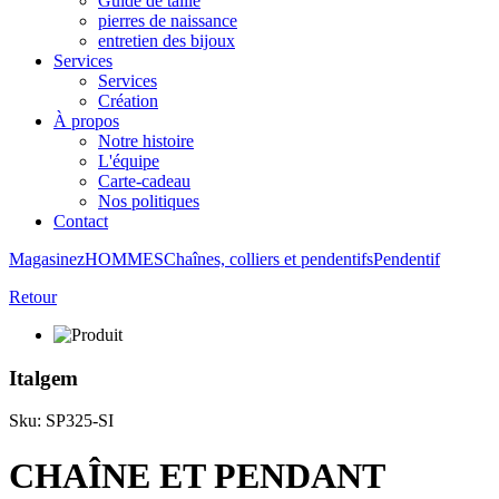
Guide de taille
pierres de naissance
entretien des bijoux
Services
Services
Création
À propos
Notre histoire
L'équipe
Carte-cadeau
Nos politiques
Contact
Magasinez
HOMMES
Chaînes, colliers et pendentifs
Pendentif
Retour
Italgem
Sku: SP325-SI
CHAÎNE ET PENDANT