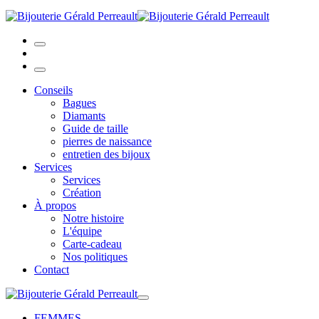
Conseils
Bagues
Diamants
Guide de taille
pierres de naissance
entretien des bijoux
Services
Services
Création
À propos
Notre histoire
L'équipe
Carte-cadeau
Nos politiques
Contact
FEMMES