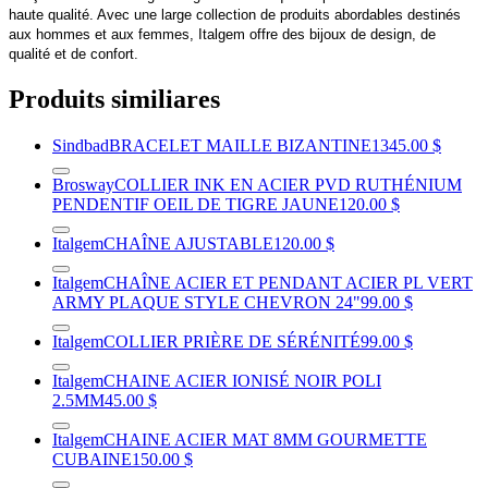
haute qualité. Avec une large collection de produits abordables destinés
aux hommes et aux femmes, Italgem offre des bijoux de design, de
qualité et de confort.
Produits similiares
Sindbad
BRACELET MAILLE BIZANTINE
1345.00 $
Brosway
COLLIER INK EN ACIER PVD RUTHÉNIUM
PENDENTIF OEIL DE TIGRE JAUNE
120.00 $
Italgem
CHAÎNE AJUSTABLE
120.00 $
Italgem
CHAÎNE ACIER ET PENDANT ACIER PL VERT
ARMY PLAQUE STYLE CHEVRON 24"
99.00 $
Italgem
COLLIER PRIÈRE DE SÉRÉNITÉ
99.00 $
Italgem
CHAINE ACIER IONISÉ NOIR POLI
2.5MM
45.00 $
Italgem
CHAINE ACIER MAT 8MM GOURMETTE
CUBAINE
150.00 $