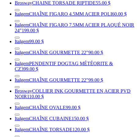
Brosway
CHAINE TORSADE RIPTIDE
55.00 $
Italgem
CHAÎNE FIGARO 4.5MM ACIER POLI
60.00 $
Italgem
CHAÎNE FIGARO 7.5MM ACIER PLAQUÉ NOIR
24"
199.00 $
Italgem
99.00 $
Italgem
CHAÎNE GOURMETTE 22"
90.00 $
Italgem
PENDENTIF DOGTAG MÉTÉORITE &
CZ
399.00 $
Italgem
CHAÎNE GOURMETTE 22"
99.00 $
Brosway
COLLIER INK GOURMETTE EN ACIER PVD
NOIR
110.00 $
Italgem
CHAÎNE OVALE
99.00 $
Italgem
CHAÎNE CUBAINE
150.00 $
Italgem
CHAÎNE TORSADE
120.00 $